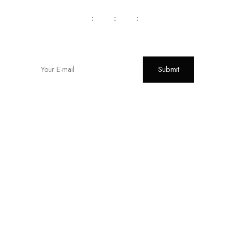
:
:
: